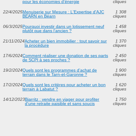
pour les économies d’énergie
cliques
22/4/2025
Menuiserie sur Mesure : L'Expertise d'AJC
1 308
BEARN en Béarn
cliques
06/3/2025
Pourquoi investir dans un lotissement neuf
1 458
plutôt que dans l’ancien ?
cliques
21/11/2024
Acheter un bien immobilier : tout savoir sur
1 370
la procédure
cliques
17/6/2024
Comment réaliser une donation de ses parts
2 450
de SCPI à ses proches ?
cliques
19/2/2024
Quels sont les programmes d’achat de
1 900
terrain dans le Tarn-et-Garonne ?
cliques
17/2/2024
Quels sont les critères pour acheter un bon
1 620
terrain à Labatut ?
cliques
14/12/2023
Biarritz : vendre en viager pour profiter
1 750
d'une retraite paisible et sans soucis
cliques