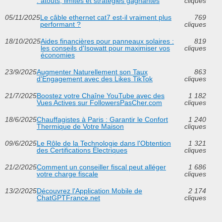
: atouts, limites et stratégies gagnantes
cliques
05/11/2025
Le câble ethernet cat7 est-il vraiment plus
769
performant ?
cliques
18/10/2025
Aides financières pour panneaux solaires :
819
les conseils d'Isowatt pour maximiser vos
cliques
économies
23/9/2025
Augmenter Naturellement son Taux
863
d'Engagement avec des Likes TikTok
cliques
21/7/2025
Boostez votre Chaîne YouTube avec des
1 182
Vues Actives sur FollowersPasCher.com
cliques
18/6/2025
Chauffagistes à Paris : Garantir le Confort
1 240
Thermique de Votre Maison
cliques
09/6/2025
Le Rôle de la Technologie dans l'Obtention
1 321
des Certifications Électriques
cliques
21/2/2025
Comment un conseiller fiscal peut alléger
1 686
votre charge fiscale
cliques
13/2/2025
Découvrez l'Application Mobile de
2 174
ChatGPTFrance.net
cliques