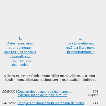
Aides financières
Le câble ethernet
pour panneaux
cat7 est-il vraiment
solaires : les conseils
plus performant ?
d'Isowatt pour
maximiser vos
économies
villers-sur-mer-foch-immobilier.com, villers-sur-mer-
foch-immobilier.com, découvrir nos actus inédites.
20/5/2026
Gestion des ressources humaines et
306
externalisation de la paie à muret
cliques
04/1/2026
Banques et financement marchand de biens
741