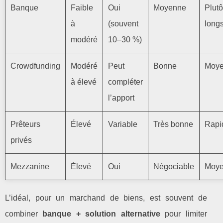
Banque
Faible
Oui
Moyenne
Plutô
à
(souvent
long
modéré
10–30 %)
Crowdfunding
Modéré
Peut
Bonne
Moy
à élevé
compléter
l’apport
Prêteurs
Élevé
Variable
Très bonne
Rapi
privés
Mezzanine
Élevé
Oui
Négociable
Moy
L’idéal, pour un marchand de biens, est souvent de
combiner
banque + solution alternative
pour limiter