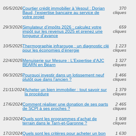
05/5/2026
Courtier crédit immobilier à Vesoul : Dorian
370
Baud, l’expertise bancaire au service de
cliques
votre projet
29/3/2026
Simulateur d’impôts 2026 : calculez votre
659
impôt sur les revenus 2025 et prenez une
cliques
longueur d’avance
10/5/2025
Thermographie infrarouge : un diagnostic clé
1 223
pour les économies d’énergie
cliques
22/4/2025
Menuiserie sur Mesure : L'Expertise d'AJC
1 327
BEARN en Béarn
cliques
06/3/2025
Pourquoi investir dans un lotissement neuf
1 466
plutôt que dans l’ancien ?
cliques
21/11/2024
Acheter un bien immobilier : tout savoir sur
1 379
la procédure
cliques
17/6/2024
Comment réaliser une donation de ses parts
2 465
de SCPI à ses proches ?
cliques
19/2/2024
Quels sont les programmes d’achat de
1 908
terrain dans le Tarn-et-Garonne ?
cliques
17/2/2024
Quels sont les critères pour acheter un bon
1 630