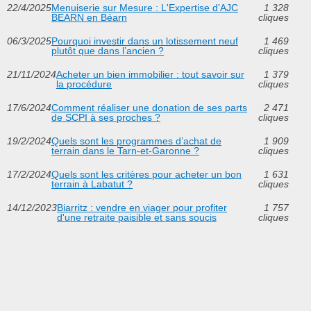
22/4/2025
Menuiserie sur Mesure : L'Expertise d'AJC
1 328
BEARN en Béarn
cliques
06/3/2025
Pourquoi investir dans un lotissement neuf
1 469
plutôt que dans l’ancien ?
cliques
21/11/2024
Acheter un bien immobilier : tout savoir sur
1 379
la procédure
cliques
17/6/2024
Comment réaliser une donation de ses parts
2 471
de SCPI à ses proches ?
cliques
19/2/2024
Quels sont les programmes d’achat de
1 909
terrain dans le Tarn-et-Garonne ?
cliques
17/2/2024
Quels sont les critères pour acheter un bon
1 631
terrain à Labatut ?
cliques
14/12/2023
Biarritz : vendre en viager pour profiter
1 757
d'une retraite paisible et sans soucis
cliques